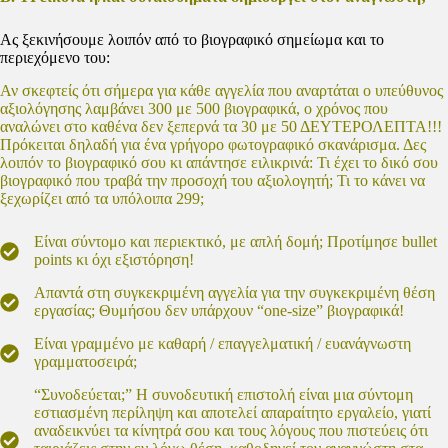
Ας ξεκινήσουμε λοιπόν από το βιογραφικό σημείωμα και το
περιεχόμενο του:
Αν σκεφτείς ότι σήμερα για κάθε αγγελία που αναρτάται ο υπεύθυνος
αξιολόγησης λαμβάνει 300 με 500 βιογραφικά, ο χρόνος που
αναλώνει στο καθένα δεν ξεπερνά τα 30 με 50 ΔΕΥΤΕΡΟΛΕΠΤΑ!!!
Πρόκειται δηλαδή για ένα γρήγορο φωτογραφικό σκανάρισμα. Δες
λοιπόν το βιογραφικό σου κι απάντησε ειλικρινά: Τι έχει το δικό σου
βιογραφικό που τραβά την προσοχή του αξιολογητή; Τι το κάνει να
ξεχωρίζει από τα υπόλοιπα 299;
Είναι σύντομο και περιεκτικό, με απλή δομή; Προτίμησε bullet
points κι όχι εξιστόρηση!
Απαντά στη συγκεκριμένη αγγελία για την συγκεκριμένη θέση
εργασίας; Θυμήσου δεν υπάρχουν “one-size” βιογραφικά!
Είναι γραμμένο με καθαρή / επαγγελματική / ευανάγνωστη
γραμματοσειρά;
“Συνοδεύεται;” Η συνοδευτική επιστολή είναι μια σύντομη
εστιασμένη περίληψη και αποτελεί απαραίτητο εργαλείο, γιατί
αναδεικνύει τα κίνητρά σου και τους λόγους που πιστεύεις ότι