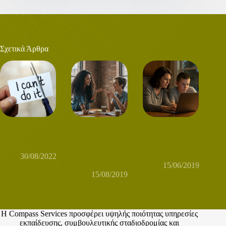
Σχετικά Άρθρα
Αλλαγή
Κοινά hobbies
Οικογένεια και
καριέρας στα 40;
και όνειρα με τις
διαμόρφωση
Γίνεται; Γίνεται!
φίλες σου; Πως
επαγγελματικής
να φτιάξετε μαζί
ταυτότητας νέων
30/08/2022
μια επιχείρηση
15/06/2019
15/08/2019
Η Compass Services προσφέρει υψηλής ποιότητας υπηρεσίες
εκπαίδευσης, συμβουλευτικής σταδιοδρομίας και