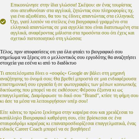
Επικοινώνησε στην ίδια γλώσσα! Σκέψου: αν ένας τουρίστας
σου απευθυνόταν στα αγγλικά, ζητώντας σου πληροφορίες πχ.
για ένα αξιοθέατο, θα του τις έδινες απαντώντας στα ελληνικά;
Όχι, γιατί λοιπόν να στείλεις ένα βιογραφικό γραμμένο στα
ελληνικά απαντώντας σε μια αγγελία που είναι διατυπωμένη στα
αγγλικά, αναφέροντας μάλιστα στα προσόντα σου ότι έχεις και
σχετικό πιστοποιητικό στη γλώσσα;
Τέλος, πριν αποφασίσεις οτι για όλα φταίει το βιογραφικό σου
σημείωμα να ξέρεις οτι ο μελλοντικός σου εργοδότης θα αναζητήσει
στοιχεία για εσένα κι από το διαδίκτυο
Τι αποτελέσματα δίνει ο «σοφός» Google αν βάλει στη μηχανή
αναζήτησης το όνομά σου; Θα βρεθεί μπροστά σε μια ενδιαφέρουσα
επιστημονική σου εργασία ή σε φωτογραφίες των μέσων κοινωνικής
δικτύωσης που μπορεί να σε εκθέσουν; Φέρσου έξυπνα κι ως
επαγγελματίας. Διαμόρφωσε το δικό σου “Brand”, κτίσε τη φήμη σου
κι άσε τα μέσα να λειτουργήσουν υπέρ σου!
Είτε κάνεις το πρώτο ξεκίνημα στην καριέρα σου και χρειάζεσαι το
κατάλληλο Βιογραφικό καθρέφτη σου, είτε βρίσκεσαι σε ένα
σταυροδρόμι καριέρας κι επαναπροσδιορίζεσαι επαγγελματικά, ένας
ειδικός Career Coach μπορεί να σε βοηθήσει!