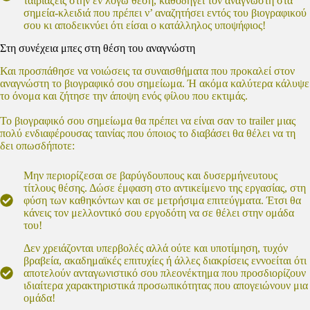
ταιριάζεις στην εν λόγω θέση, καθοδηγεί τον αναγνώστη στα
σημεία-κλειδιά που πρέπει ν’ αναζητήσει εντός του βιογραφικού
σου κι αποδεικνύει ότι είσαι ο κατάλληλος υποψήφιος!
Στη συνέχεια μπες στη θέση του αναγνώστη
Και προσπάθησε να νοιώσεις τα συναισθήματα που προκαλεί στον
αναγνώστη το βιογραφικό σου σημείωμα. Ή ακόμα καλύτερα κάλυψε
το όνομα και ζήτησε την άποψη ενός φίλου που εκτιμάς.
Το βιογραφικό σου σημείωμα θα πρέπει να είναι σαν το trailer μιας
πολύ ενδιαφέρουσας ταινίας που όποιος το διαβάσει θα θέλει να τη
δει οπωσδήποτε:
Μην περιορίζεσαι σε βαρύγδουπους και δυσερμήνευτους
τίτλους θέσης. Δώσε έμφαση στο αντικείμενο της εργασίας, στη
φύση των καθηκόντων και σε μετρήσιμα επιτεύγματα. Έτσι θα
κάνεις τον μελλοντικό σου εργοδότη να σε θέλει στην ομάδα
του!
Δεν χρειάζονται υπερβολές αλλά ούτε και υποτίμηση, τυχόν
βραβεία, ακαδημαϊκές επιτυχίες ή άλλες διακρίσεις εννοείται ότι
αποτελούν ανταγωνιστικό σου πλεονέκτημα που προσδιορίζουν
ιδιαίτερα χαρακτηριστικά προσωπικότητας που απογειώνουν μια
ομάδα!