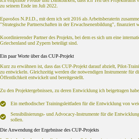
Ich empfinde Freude und Dankbarkeit, dass ich Teil des Projektteam
zu seinem Ende im Juli 2022.
Epaνοδοs N.P.I.D., mit dem ich seit 2016 als Arbeitsberaterin zusamm
"Strategische Partnerschaften in der Erwachsenenbildung", finanziert w
Koordinierender Partner des Projekts, bei dem es sich um eine internati
Griechenland und Zypern beteiligt sind.
Ein paar Worte über das CUP-Projekt
Kurz zu erwähnen ist, dass das CUP-Projekt darauf abzielt, Pilot-Tr
zu entwickeln. Gleichzeitig werden die notwendigen Instrumente für di
Öffentlichkeit entwickelt und bereitgestellt.
Zu den Projektergebnissen, zu deren Entwicklung ich beigetragen habe
Ein methodischer Trainingsleitfaden für die Entwicklung von w
Sensibilisierungs- und Advocacy-Instrumente für die Entwicklung
sollen.
Die Anwendung der Ergebnisse des CUP-Projekts