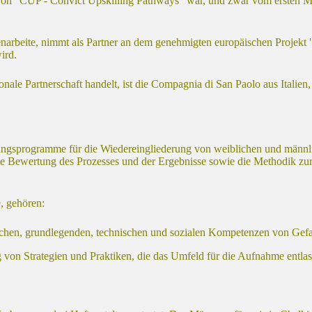
s von "CUP - Convict Upskilling Pathways" war, und zwar vom ersten
enarbeite, nimmt als Partner an dem genehmigten europäischen Projekt
ird.
onale Partnerschaft handelt, ist die Compagnia di San Paolo aus Italien,
ainingsprogramme für die Wiedereingliederung von weiblichen und män
e Bewertung des Prozesses und der Ergebnisse sowie die Methodik zur S
, gehören:
eichen, grundlegenden, technischen und sozialen Kompetenzen von Gef
 von Strategien und Praktiken, die das Umfeld für die Aufnahme entlass