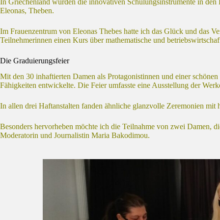
In Griechenland wurden die innovativen Schulungsinstrumente in den L
Eleonas, Theben.
Im Frauenzentrum von Eleonas Thebes hatte ich das Glück und das Verg
Teilnehmerinnen einen Kurs über mathematische und betriebswirtschaf
Die Graduierungsfeier
Mit den 30 inhaftierten Damen als Protagonistinnen und einer schönen
Fähigkeiten entwickelte. Die Feier umfasste eine Ausstellung der Werk
In allen drei Haftanstalten fanden ähnliche glanzvolle Zeremonien mit h
Besonders hervorheben möchte ich die Teilnahme von zwei Damen, die
Moderatorin und Journalistin Maria Bakodimou.