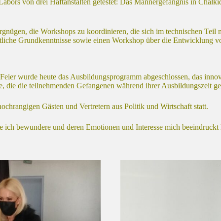
abors von drei Haftanstalten getestet: Das Männergefängnis in Chalkid
nügen, die Workshops zu koordinieren, die sich im technischen Teil mi
tliche Grundkenntnisse sowie einen Workshop über die Entwicklung von
 Feier wurde heute das Ausbildungsprogramm abgeschlossen, das innova
e, die die teilnehmenden Gefangenen während ihrer Ausbildungszeit ges
ochrangigen Gästen und Vertretern aus Politik und Wirtschaft statt.
 ich bewundere und deren Emotionen und Interesse mich beeindruckt h