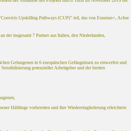
 Moment der Annahme des Projekts durch Turin im November 2019 bis
 "Convicts Upskilling Pathways (CUP)" teil, das von Erasmus+, Achse
 an der insgesamt 7 Partner aus Italien, den Niederlanden,
nlichen Gefangenen in 6 europäischen Gefängnissen zu entwerfen und
ensibilisierung potenzieller Arbeitgeber und der breiten
angenen,
ener Häftlinge vorbereiten und ihre Wiedereingliederung erleichtern