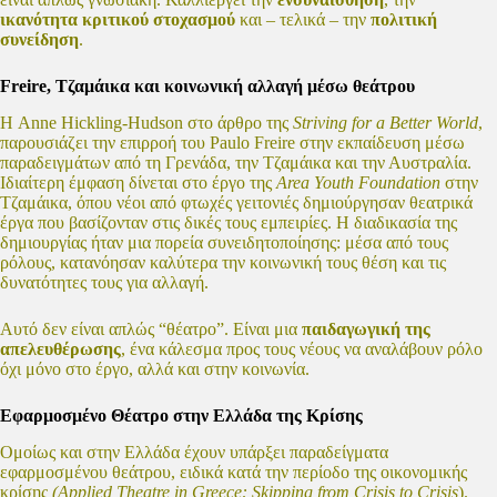
ικανότητα κριτικού στοχασμού
και – τελικά – την
πολιτική
συνείδηση
.
Freire, Τζαμάικα και κοινωνική αλλαγή μέσω θεάτρου
Η Anne Hickling-Hudson στο άρθρο της
Striving for a Better World
,
παρουσιάζει την επιρροή του Paulo Freire στην εκπαίδευση μέσω
παραδειγμάτων από τη Γρενάδα, την Τζαμάικα και την Αυστραλία.
Ιδιαίτερη έμφαση δίνεται στο έργο της
Area Youth Foundation
στην
Τζαμάικα, όπου νέοι από φτωχές γειτονιές δημιούργησαν θεατρικά
έργα που βασίζονταν στις δικές τους εμπειρίες. Η διαδικασία της
δημιουργίας ήταν μια πορεία συνειδητοποίησης: μέσα από τους
ρόλους, κατανόησαν καλύτερα την κοινωνική τους θέση και τις
δυνατότητες τους για αλλαγή.
Αυτό δεν είναι απλώς “θέατρο”. Είναι μια
παιδαγωγική της
απελευθέρωσης
, ένα κάλεσμα προς τους νέους να αναλάβουν ρόλο
όχι μόνο στο έργο, αλλά και στην κοινωνία.
Εφαρμοσμένο Θέατρο στην Ελλάδα της Κρίσης
Ομοίως και στην Ελλάδα έχουν υπάρξει παραδείγματα
εφαρμοσμένου θεάτρου, ειδικά κατά την περίοδο της οικονομικής
κρίσης
(Applied Theatre in Greece: Skipping from Crisis to Crisis
).