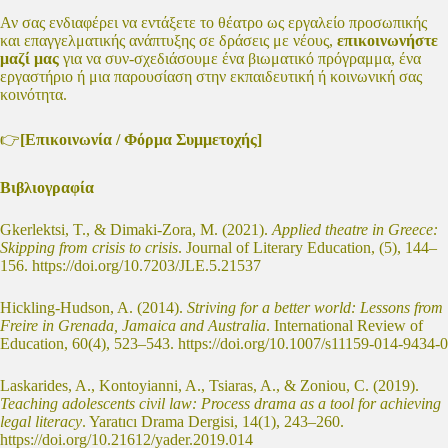
Αν σας ενδιαφέρει να εντάξετε το θέατρο ως εργαλείο προσωπικής
και επαγγελματικής ανάπτυξης σε δράσεις με νέους,
επικοινωνήστε
μαζί μας
για να συν-σχεδιάσουμε ένα βιωματικό πρόγραμμα, ένα
εργαστήριο ή μια παρουσίαση στην εκπαιδευτική ή κοινωνική σας
κοινότητα.
👉
[
Επικοινωνία / Φόρμα Συμμετοχής
]
Βιβλιογραφία
Gkerlektsi, T., & Dimaki-Zora, M. (2021).
Applied theatre in Greece:
Skipping from crisis to crisis
. Journal of Literary Education, (5), 144–
156.
https://doi.org/10.7203/JLE.5.21537
Hickling-Hudson, A. (2014).
Striving for a better world: Lessons from
Freire in Grenada, Jamaica and Australia
. International Review of
Education, 60(4), 523–543.
https://doi.org/10.1007/s11159-014-9434-0
Laskarides, A., Kontoyianni, A., Tsiaras, A., & Zoniou, C. (2019).
Teaching adolescents civil law: Process drama as a tool for achieving
legal literacy
. Yaratıcı Drama Dergisi, 14(1), 243–260.
https://doi.org/10.21612/yader.2019.014