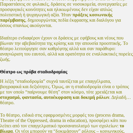
Παραστάσεις σε φυλακές, δράσεις σε νοσοκομεία, συνεργασίες με
προσφυγικές κοινότητες και ηλικιωμένους δεν είχαν απλώς
πολιτιστική ή ψυχαγωγική αξία. Ήταν
πράξεις κοινωνικής
παρέμβασης
, δημιουργώντας πεδία έκφρασης και διαλόγου για
όσους σπανίως ακούγονται.
Ιδιαίτερο ενδιαφέρον έχουν οι δράσεις με εφήβους και νέους που
βίωναν την αβεβαιότητα της κρίσης και την απουσία προοπτικής. Το
θέατρο λειτούργησε σαν καθρέφτης αλλά και σαν παράθυρο:
αναγνώριση του εαυτού, αλλά και ορατότητα σε εναλλακτικές πορείες
ζωής.
Θέατρο ως πρόβα σταδιοδρομίας
Η λέξη “σταδιοδρομία” συχνά ταυτίζεται με επαγγέλματα,
βιογραφικά και δεξιότητες. Όμως, αν η σταδιοδρομία είναι ο τρόπος
με τον οποίο “παίρνουμε θέση” στον κόσμο, τότε χρειάζεται και
στοχασμό, φαντασία, αυτοέκφραση και δοκιμή ρόλων
. Δηλαδή…
θέατρο.
Το θέατρο, ειδικά στις εφαρμοσμένες μορφές του (process drama,
Theatre of the Oppressed, drama in education), προσφέρει κάτι που
λείπει από τον επαγγελματικό προσανατολισμό των σχολείων:
το
βίωμα
. Οι νέοι μπορούν να “δοκιμάσουν” ρόλους – κοινωνικούς,