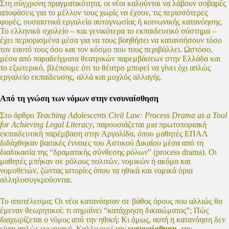
Στη σύγχρονη πραγματικότητα, οι νέοι καλούνται να λάβουν σοβαρές
αποφάσεις για το μέλλον τους χωρίς να έχουν, τις περισσότερες
φορές, ουσιαστικά εργαλεία αυτογνωσίας ή κοινωνικής κατανόησης.
Το ελληνικό σχολείο – και γενικότερα το εκπαιδευτικό σύστημα –
έχει περιορισμένα μέσα για να τους βοηθήσει να κατανοήσουν τόσο
τον εαυτό τους όσο και τον κόσμο που τους περιβάλλει. Ωστόσο,
μέσα από παραδείγματα θεατρικών παρεμβάσεων στην Ελλάδα και
το εξωτερικό, βλέπουμε ότι το θέατρο μπορεί να γίνει όχι απλώς
εργαλείο εκπαίδευσης, αλλά και μοχλός αλλαγής.
Από τη γνώση των νόμων στην ενσυναίσθηση
Στο άρθρο
Teaching Adolescents Civil Law: Process Drama as a Tool
for Achieving Legal Literacy
, παρουσιάζεται μια πρωτοποριακή
εκπαιδευτική παρέμβαση στην Αργολίδα, όπου μαθητές ΕΠΑΛ
διδάχθηκαν βασικές έννοιες του Αστικού Δικαίου μέσα από τη
διαδικασία της “δραματικής σύνθεσης ρόλων” (process drama). Οι
μαθητές μπήκαν σε ρόλους πολιτών, νομικών ή ακόμα και
νομοθετών, ζώντας ιστορίες όπου τα ηθικά και νομικά όρια
αλληλοσυγκρούονται.
Το αποτέλεσμα; Οι νέοι κατανόησαν σε βάθος όρους που αλλιώς θα
έμεναν θεωρητικοί: τι σημαίνει “κατάχρηση δικαιώματος”; Πώς
διαχωρίζεται ο νόμος από την ηθική; Κι όμως, αυτή η κατανόηση δεν
είναι απλώς γνωσιακή. Καλλιεργεί την
ενσυναίσθηση
, την